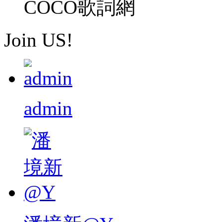
COCO歌詞網
Join US!
admin