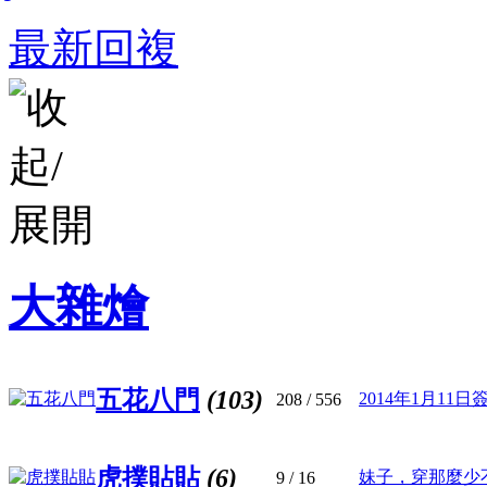
最新回複
大雜燴
五花八門
(103)
2014年1月11日簽
208
/ 556
虎撲貼貼
(6)
妹子，穿那麼少
9
/ 16