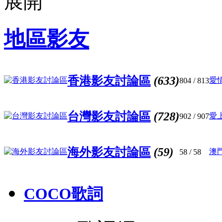
地區影友
香港影友討論區
(633)
愛
804
/ 813
台灣影友討論區
(728)
愛
902
/ 907
海外影友討論區
(59)
澳
58
/ 58
COCO歌詞