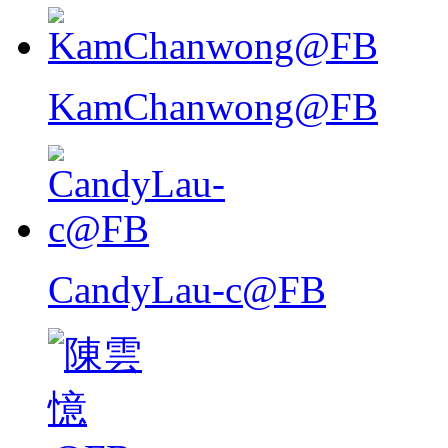
KamChanwong@FB
CandyLau-c@FB