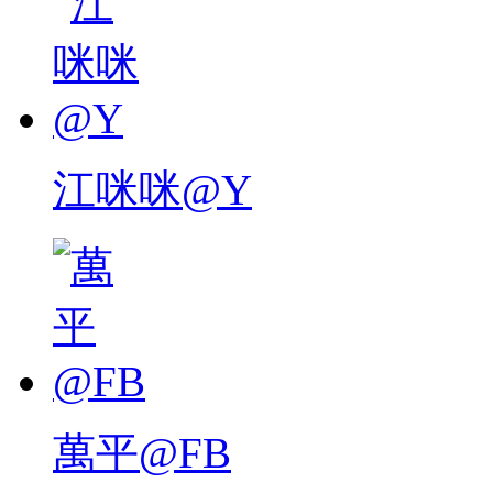
江咪咪@Y
萬平@FB