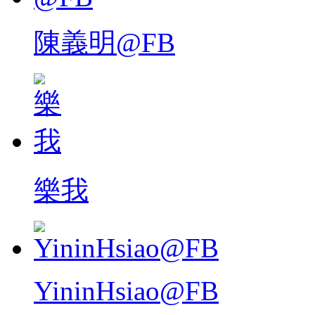
陳義明@FB
樂我
YininHsiao@FB