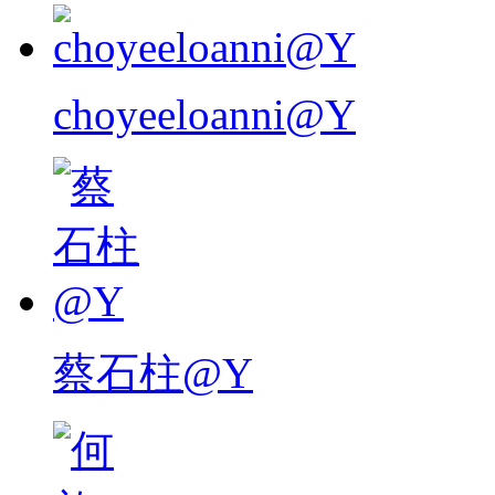
choyeeloanni@Y
蔡石柱@Y