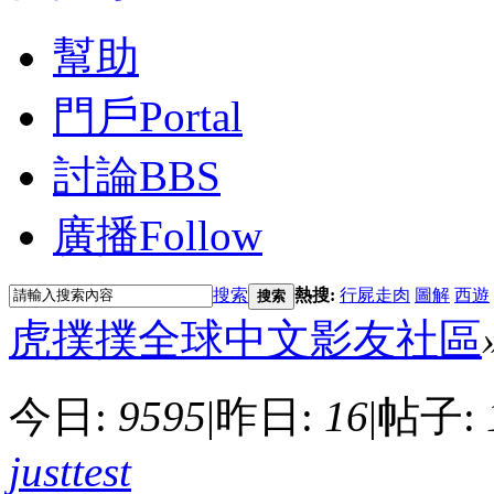
幫助
門戶
Portal
討論
BBS
廣播
Follow
搜索
熱搜:
行屍走肉
圖解
西遊
搜索
虎撲撲全球中文影友社區
今日:
9595
|
昨日:
16
|
帖子:
justtest