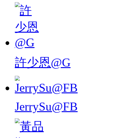
許少恩@G
JerrySu@FB