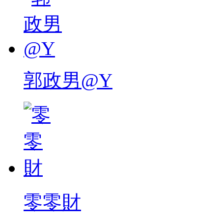
郭政男@Y
零零財