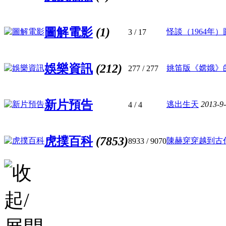
圖解電影
(1)
怪談（1964年）
3
/ 17
娛樂資訊
(212)
姚笛版《嫦娥》的
277
/ 277
新片預告
逃出生天
2013-9
4
/ 4
虎撲百科
(7853)
陳赫穿穿越到古代
8933
/ 9070