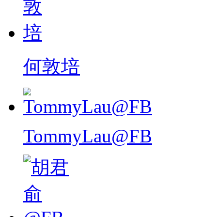
何敦培
TommyLau@FB