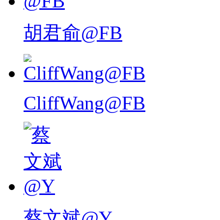
胡君俞@FB
CliffWang@FB
蔡文斌@Y