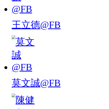
王立德@FB
莫文誠@FB