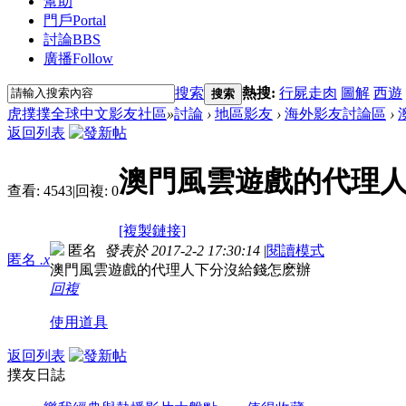
幫助
門戶
Portal
討論
BBS
廣播
Follow
搜索
熱搜:
行屍走肉
圖解
西遊
搜索
虎撲撲全球中文影友社區
»
討論
›
地區影友
›
海外影友討論區
›
返回列表
澳門風雲遊戲的代理
查看:
4543
|
回複:
0
[複製鏈接]
匿名
發表於 2017-2-2 17:30:14
|
閱讀模式
匿名
.x
澳門風雲遊戲的代理人下分沒給錢怎麽辦
回複
使用道具
返回列表
撲友日誌