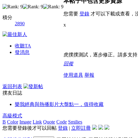
本帖子中包含更多資源
您需要
登錄
才可以下載或查看，
積分
2890
x
收聽TA
發消息
虎撲撲測試，逐步修正。請多支持
回複
使用道具
舉報
返回列表
撲友日誌
樂我經典與熱播影片大盤點一，值得收藏
高級模式
B
Color
Image
Link
Quote
Code
Smilies
您需要登錄後才可以回帖
登錄
|
立即註冊