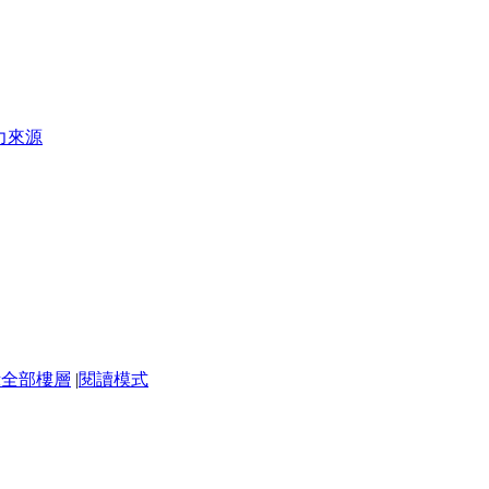
力來源
示全部樓層
|
閱讀模式