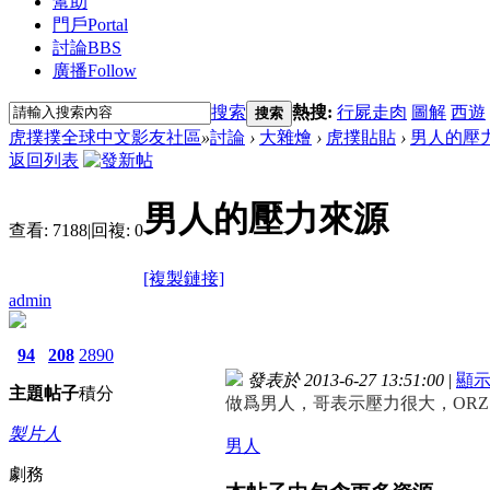
幫助
門戶
Portal
討論
BBS
廣播
Follow
搜索
熱搜:
行屍走肉
圖解
西遊
搜索
虎撲撲全球中文影友社區
»
討論
›
大雜燴
›
虎撲貼貼
›
男人的壓
返回列表
男人的壓力來源
查看:
7188
|
回複:
0
[複製鏈接]
admin
94
208
2890
發表於 2013-6-27 13:51:00
|
顯
主題
帖子
積分
做爲男人，哥表示壓力很大，ORZ
製片人
男人
劇務